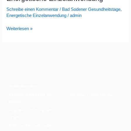
Schreibe einen Kommentar
/
Bad Sodener Gesundheitstage
,
Energetische Einzelanwendung
/
admin
Weiterlesen »
Schüssler Salze
An jedem Zahn hängt ein
Interviews Lebensträume
Mensch
An jedem Zahn hängt ein
Organ
Arthrose Knorpelschaden -