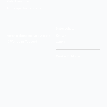
Gelenkverschleiß
Homöopathie bei Krebs
Datenschutz
Kontakt
Veranstaltungsservice Anette
& Wolfgang Tuppeck
AGB´S
Impressum
Cookie Richtlinie