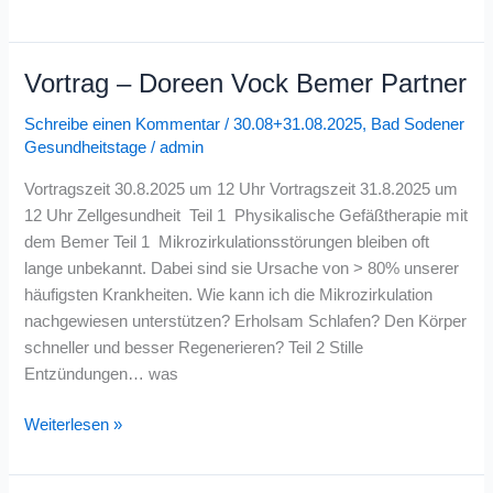
Vortrag – Doreen Vock Bemer Partner
Vortrag
–
Schreibe einen Kommentar
/
30.08+31.08.2025
,
Bad Sodener
Doreen
Gesundheitstage
/
admin
Vock
Bemer
Vortragszeit 30.8.2025 um 12 Uhr Vortragszeit 31.8.2025 um
Partner
12 Uhr Zellgesundheit Teil 1 Physikalische Gefäßtherapie mit
dem Bemer Teil 1 Mikrozirkulationsstörungen bleiben oft
lange unbekannt. Dabei sind sie Ursache von > 80% unserer
häufigsten Krankheiten. Wie kann ich die Mikrozirkulation
nachgewiesen unterstützen? Erholsam Schlafen? Den Körper
schneller und besser Regenerieren? Teil 2 Stille
Entzündungen… was
Weiterlesen »