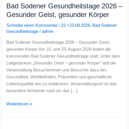
Bad Sodener Gesundheitstage 2026 –
Bad
Sodener
Gesunder Geist, gesunder Körper
Gesundheitstage
Schreibe einen Kommentar
/
22.+23.08.2026
,
Bad Sodener
2026
Gesundheitstage
/
admin
–
Gesunder
Bad Sodener Gesundheitstage 2026 – Gesunder Geist,
Geist,
gesunder Körper Am 22. und 23. August 2026 finden die
gesunder
kommenden Bad Sodener Gesundheitstage statt. Unter dem
Körper
Leitgedanken „Gesunder Geist – gesunder Körper“ lädt die
Veranstaltung Besucherinnen und Besucher dazu ein,
Gesundheit, Wohlbefinden, Prävention und ganzheitliche
Lebensqualität neu zu entdecken. Veranstaltungsort ist das
besondere Ambiente rund um das […]
Weiterlesen »
Energetische