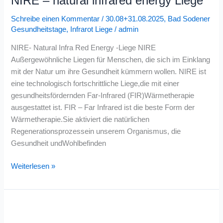
NIRE – natural infrared energy Liege
infrared
Schreibe einen Kommentar
/
30.08+31.08.2025
,
Bad Sodener
energy
Gesundheitstage
,
Infrarot Liege
/
admin
Liege
NIRE- Natural Infra Red Energy -Liege NIRE
Außergewöhnliche Liegen für Menschen, die sich im Einklang
mit der Natur um ihre Gesundheit kümmern wollen. NIRE ist
eine technologisch fortschrittliche Liege,die mit einer
gesundheitsfördernden Far-Infrared (FIR)Wärmetherapie
ausgestattet ist. FIR – Far Infrared ist die beste Form der
Wärmetherapie.Sie aktiviert die natürlichen
Regenerationsprozessein unserem Organismus, die
Gesundheit undWohlbefinden
Weiterlesen »
Klinische
Sexologin