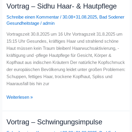
Vortrag – Sidhu Haar- & Hautpflege
Vortrag
–
Schreibe einen Kommentar
/
30.08+31.08.2025
,
Bad Sodener
Sidhu
Gesundheitstage
/
admin
Haar-
&
Vortragszeit 30.8.2025 um 16 Uhr Vortragszeit 31.8.2025 um
Hautpflege
15:15 Uhr Gesundes, kräftiges Haar und strahlend schöne
Haut müssen kein Traum bleiben! Haarwuchsaktivierung, -
kräftigung und -pflege Hautpflege für Gesicht, Körper &
Kopfhaut aus indischen Kräutern Der natürliche Kopfschmuck
der europäischen Bevölkerung leidet unter großen Problemen:
Schuppen, fettiges Haar, trockene Kopfhaut, Spliss und
Haarausfall bis hin zur
Weiterlesen »
Vortrag – Schwingungsimpulse
Vortrag
–