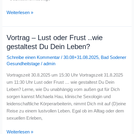
Weiterlesen »
Vortrag – Lust oder Frust ..wie
Vortrag
–
gestaltest Du Dein Leben?
Lust
Schreibe einen Kommentar
/
30.08+31.08.2025
,
Bad Sodener
oder
Gesundheitstage
/
admin
Frust
..wie
Vortragszeit 30.8.2025 um 15:30 Uhr Vortragszeit 31.8.2025
gestaltest
um 11:30 Uhr Lust oder Frust … wie gestaltest Du Dein
Du
Leben? Lerne, wie Du unabhängig vom außen gut für Dich
Dein
sorgen kannst Michaela Hau, klinische Sexologin und
Leben?
leidenschaftliche Körperarbeiterin, nimmt Dich mit auf (D)eine
Reise zu einem lustvollen Leben. Egal ob im Alltag oder dem
sexuellen Erleben,
Weiterlesen »