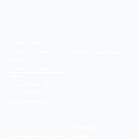
Schüssler Salze
An jedem Zahn hängt ein
Interviews Lebensträume
Mensch
An jedem Zahn hängt ein
Organ
Arthrose Knorpelschaden -
Gelenkverschleiß
Homöopathie bei Krebs
Datenschutz
Kontakt
Veranstaltungsservice Anette