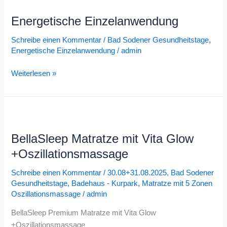
Einzelanwendung
Energetische Einzelanwendung
Schreibe einen Kommentar
/
Bad Sodener Gesundheitstage
,
Energetische Einzelanwendung
/
admin
Weiterlesen »
BellaSleep
Matratze
BellaSleep Matratze mit Vita Glow
mit
Vita
+Oszillationsmassage
Glow
Schreibe einen Kommentar
/
30.08+31.08.2025
,
Bad Sodener
+Oszillationsmassage
Gesundheitstage
,
Badehaus - Kurpark
,
Matratze mit 5 Zonen
Oszillationsmassage
/
admin
BellaSleep Premium Matratze mit Vita Glow
+Oszillationsmassage