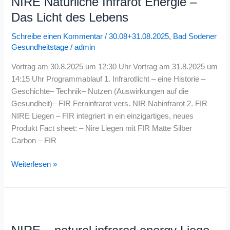
NIRE Natürliche Infrarot Energie –
Infrarot
Energie
Das Licht des Lebens
–
Schreibe einen Kommentar
/
30.08+31.08.2025
,
Bad Sodener
Das
Gesundheitstage
/
admin
Licht
des
Vortrag am 30.8.2025 um 12:30 Uhr Vortrag am 31.8.2025 um
Lebens
14:15 Uhr Programmablauf 1. Infrarotlicht – eine Historie –
Geschichte– Technik– Nutzen (Auswirkungen auf die
Gesundheit)– FIR Ferninfrarot vers. NIR Nahinfrarot 2. FIR
NIRE Liegen – FIR integriert in ein einzigartiges, neues
Produkt Fact sheet: – Nire Liegen mit FIR Matte Silber
Carbon – FIR
Weiterlesen »
NIRE
–
natural