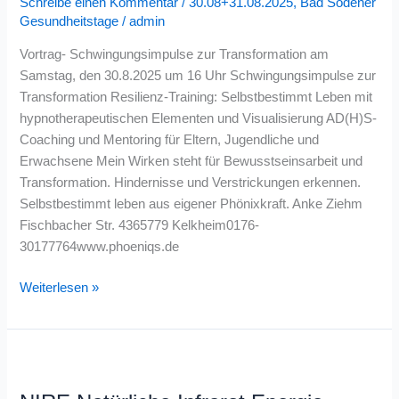
Schreibe einen Kommentar
/
30.08+31.08.2025
,
Bad Sodener
Schwingungsimpulse
Gesundheitstage
/
admin
Vortrag- Schwingungsimpulse zur Transformation am
Samstag, den 30.8.2025 um 16 Uhr Schwingungsimpulse zur
Transformation Resilienz-Training: Selbstbestimmt Leben mit
hypnotherapeutischen Elementen und Visualisierung AD(H)S-
Coaching und Mentoring für Eltern, Jugendliche und
Erwachsene Mein Wirken steht für Bewusstseinsarbeit und
Transformation. Hindernisse und Verstrickungen erkennen.
Selbstbestimmt leben aus eigener Phönixkraft. Anke Ziehm
Fischbacher Str. 4365779 Kelkheim0176-
30177764www.phoeniqs.de
Weiterlesen »
NIRE
Natürliche