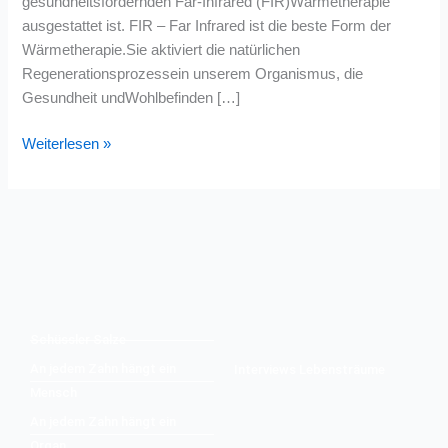
gesundheitsfördernden Far-Infrared (FIR)Wärmetherapie
ausgestattet ist. FIR – Far Infrared ist die beste Form der
Wärmetherapie.Sie aktiviert die natürlichen
Regenerationsprozessein unserem Organismus, die
Gesundheit undWohlbefinden […]
Weiterlesen »
Schüssler Salze
An jedem Zahn hängt ein
Interviews Lebensträume
Mensch
An jedem Zahn hängt ein
Organ