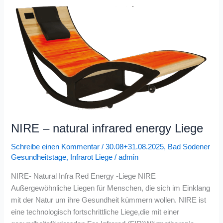
NIRE
–
natural
infrared
energy
Liege
NIRE – natural infrared energy Liege
Schreibe einen Kommentar
/
30.08+31.08.2025
,
Bad Sodener
Gesundheitstage
,
Infrarot Liege
/
admin
NIRE- Natural Infra Red Energy -Liege NIRE
Außergewöhnliche Liegen für Menschen, die sich im Einklang
mit der Natur um ihre Gesundheit kümmern wollen. NIRE ist
eine technologisch fortschrittliche Liege,die mit einer