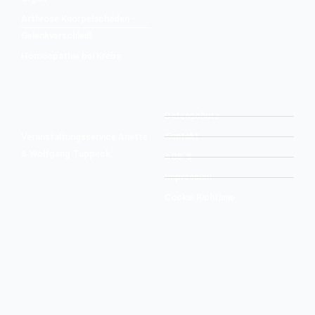
Arthrose Knorpelschaden -
Gelenkverschleiß
Homöopathie bei Krebs
Datenschutz
Kontakt
Veranstaltungsservice Anette
& Wolfgang Tuppeck
AGB´S
Impressum
Cookie Richtlinie