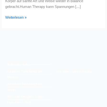
Körper auf sanfte Art und Weise wieder in Balance
gebracht.Human Therapy kann Spannungen […]
Weiterlesen »
Schüssler Salze
An jedem Zahn hängt ein
Interviews Lebensträume
Mensch
An jedem Zahn hängt ein
Organ
Arthrose Knorpelschaden -
Gelenkverschleiß