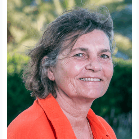
Burger
–
Coach,
Entspannungspädagogin
&
Gesundheitspraktikerin