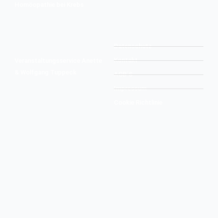
Homöopathie bei Krebs
Datenschutz
Kontakt
Veranstaltungsservice Anette
& Wolfgang Tuppeck
AGB´S
Impressum
Cookie Richtlinie