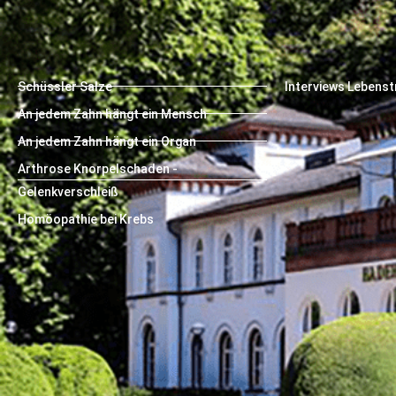
Schüssler Salze
Interviews Lebens
An jedem Zahn hängt ein Mensch
An jedem Zahn hängt ein Organ
Arthrose Knorpelschaden -
Gelenkverschleiß
Homöopathie bei Krebs