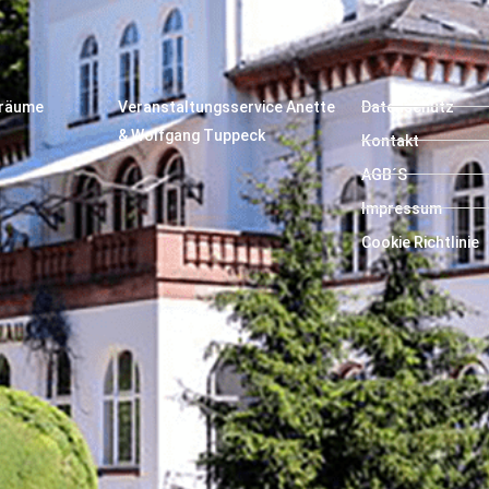
träume
Veranstaltungsservice Anette
Datenschutz
& Wolfgang Tuppeck
Kontakt
AGB´S
Impressum
Cookie Richtlinie