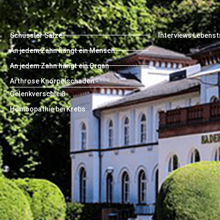
Schüssler Salze
Interviews Lebens
An jedem Zahn hängt ein Mensch
An jedem Zahn hängt ein Organ
Arthrose Knorpelschaden -
Gelenkverschleiß
Homöopathie bei Krebs