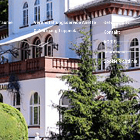
träume
Veranstaltungsservice Anette
Datenschutz
& Wolfgang Tuppeck
Kontakt
AGB´S
Impressum
Cookie Richtlinie