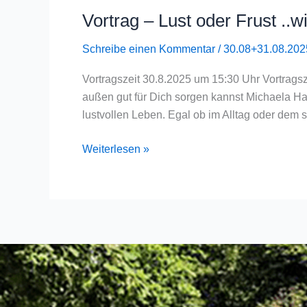
Vortrag – Lust oder Frust ..
Vortrag
–
Schreibe einen Kommentar
/
30.08+31.08.202
Lust
oder
Vortragszeit 30.8.2025 um 15:30 Uhr Vortrags
Frust
außen gut für Dich sorgen kannst Michaela Hau
..wie
lustvollen Leben. Egal ob im Alltag oder dem 
gestaltest
Du
Weiterlesen »
Dein
Leben?