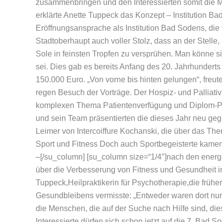
zusammenbringen und den Interessierten somit die Mö
erklärte Anette Tuppeck das Konzept – Institution Ba
Eröffnungsansprache als Institution Bad Sodens, 
Stadtoberhaupt auch voller Stolz, dass an der Stelle,
Sole in feinsten Tropfen zu versprühen. Man könne 
sei. Dies gab es bereits Anfang des 20. Jahrhunderts
150.000 Euro. „Von vorne bis hinten gelungen“, freu
regen Besuch der Vorträge. Der Hospiz- und Palliativ
komplexen Thema Patientenverfügung und Diplom-P
und sein Team präsentierten die dieses Jahr neu ge
Leimer von Intercoiffure Kochanski, die über das The
Sport und Fitness Doch auch Sportbegeisterte kamen
–[/su_column] [su_column size=“1/4″]nach den ener
über die Verbesserung von Fitness und Gesundheit in
Tuppeck,Heilpraktikerin für Psychotherapie,die früh
Gesundbleibens vermisste: „Entweder waren dort nur Är
die Menschen, die auf der Suche nach Hilfe sind, di
Interessierte dürfen sich schon jetzt auf die 7. Bad