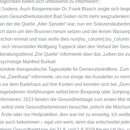
glichkeit bieten,sich umfassend zu informieren“,
d Sodens. Auch Bürgermeister Dr. Frank Blasch zeigte sich bege
die vom Gesundheitsstandort Bad Soden nicht mehr wegzudenk
 an der die Quelle „Alter Sprudel“ war, nun ein Solezerstäuberbr
sich dann um den Brunnen herum setzen und die feinen Wasserpa
 schon einmal und man wolle dies nun[/su_column] [su_column si
te sich Veranstalter Wolfgang Tuppeck über den Verlauf der Ge
beratungsdienst „Die Quelle“ informierte über das „Leben bis z
sychologe Manfred Burkart
gründete therapeutische Tagesstätte für Demenzbetroffene. Zum
ma „Zweithaar“ informierte, um nur einige der Aussteller zu nen
 vor dem Badehaus auf ihre Kosten und konnten sich bei „Dorn
giegeladenen Vorführungen selbst beim Boxpump oder Jumping
formieren. 2013 fanden die Gesundheitstage zum ersten Mal sta
er selbst viele Gesundheitsmessen besuchte, jedoch die Mischun
zte oder nur Heilpraktiker, dies war mir zu einseitig. Ich wollt
ese auch bekommen – egal von wem, denn das entscheidet jeder 
 Sodener Gesundheitstage am 31.8. und 1.9.2019 freuen.I.H.[/su_