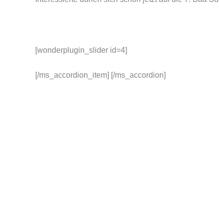
[wonderplugin_slider id=4]
[/ms_accordion_item] [/ms_accordion]
BEITRÄGE
PRESSE / INTE
Schüssler Salze
Interviews Lebens
An jedem Zahn hängt ein Mensch