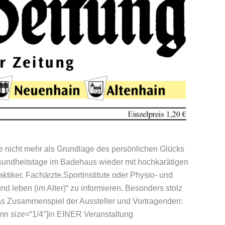
 nicht mehr als Grundlage des persönlichen Glücks
sundheitstage im Badehaus wieder mit hochkarätigen
ktiker, Fachärzte,Sportinstitute oder Physio- und
leben (im Alter)“ zu informieren. Besonders stolz
das Zusammenspiel der Aussteller und Vortragenden:
mn size=“1/4″]in EINER Veranstaltung