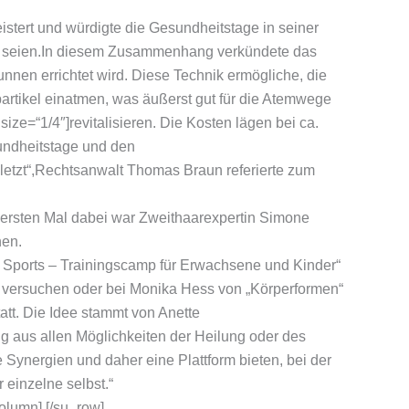
istert und würdigte die Gesundheitstage in seiner
en seien.In diesem Zusammenhang verkündete das
unnen errichtet wird. Diese Technik ermögliche, die
rtikel einatmen, was äußerst gut für die Atemwege
ze=“1/4″]revitalisieren. Die Kosten lägen bei ca.
sundheitstage und den
uletzt“,Rechtsanwalt Thomas Braun referierte zum
 ersten Mal dabei war Zweithaarexpertin Simone
nen.
 Sports – Trainingscamp für Erwachsene und Kinder“
 versuchen oder bei Monika Hess von „Körperformen“
tt. Die Idee stammt von Anette
g aus allen Möglichkeiten der Heilung oder des
e Synergien und daher eine Plattform bieten, bei der
einzelne selbst.“
column] [/su_row]