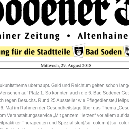
ukunftsthema überhaupt. Geld und Reichtum gelten schon lange
enschen auf Platz 1. So konnten auch die 6. Bad Sodener Ge
ch regen Besuchs. Rund 25 Aussteller wie Pflegedienste,Heilpra
. Mal im Rahmen der Gesundheitstage über das Thema „Gesund 
vom Veranstaltungsservice „Mit ganzem Herzen“ vor allem auf 
ilpraktiker,Therapeuten und Spezialisten[/su_column] [su_colu