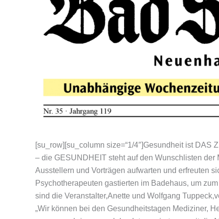
[su_row][su_column size=“1/4″]Gesundheit ist DAS Z
– die GESUNDHEIT steht auf den Wunschlisten der M
Ausstellern und Vorträgen aufwarten und erfreuten si
Psychotherapeuten gastierten im Badehaus, um zum 6
sind die Veranstalter,Anette und Wolfgang Tuppeck,
„Wir können bei den Gesundheitstagen Mediziner, He