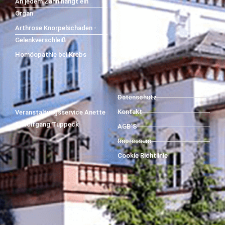
An jedem Zahn hängt ein
Organ
Arthrose Knorpelschaden -
Gelenkverschleiß
Homöopathie bei Krebs
Datenschutz
Kontakt
Veranstaltungsservice Anette
& Wolfgang Tuppeck
AGB´S
Impressum
Cookie Richtlinie