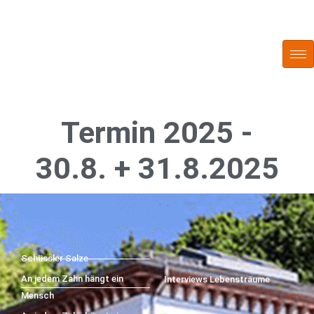
Zum
Inhalt
springen
Termin 2025 -
30.8. + 31.8.2025
Schüssler Salze
An jedem Zahn hängt ein
Interviews Lebensträume
Mensch