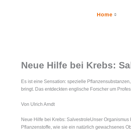
Zum
Inhalt
Home
springen
Neue Hilfe bei Krebs: Sa
Es ist eine Sensation: spezielle Pflanzensubstanze
bringt. Das entdeckten englische Forscher um Profes
Von Ulrich Arndt
Neue Hilfe bei Krebs: SalvestroleUnser Organismus ka
Pflanzenstoffe, wie sie ein natürlich gewachsenes O