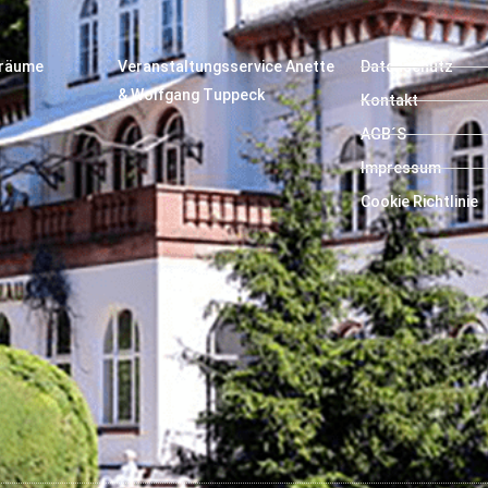
träume
Veranstaltungsservice Anette
Datenschutz
& Wolfgang Tuppeck
Kontakt
AGB´S
Impressum
Cookie Richtlinie