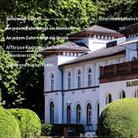
Schüssler Salze
Interviews Lebens
An jedem Zahn hängt ein Mensch
An jedem Zahn hängt ein Organ
Arthrose Knorpelschaden -
Gelenkverschleiß
Homöopathie bei Krebs