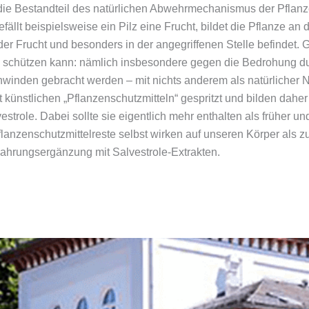
 die Bestandteil des natürlichen Abwehrmechanismus der Pflanz
llt beispielsweise ein Pilz eine Frucht, bildet die Pflanze an de
 der Frucht und besonders in der angegriffenen Stelle befindet.
us schützen kann: nämlich insbesondere gegen die Bedrohung 
winden gebracht werden – mit nichts anderem als natürlicher N
ünstlichen „Pflanzenschutzmitteln“ gespritzt und bilden daher
estrole. Dabei sollte sie eigentlich mehr enthalten als früher 
nzenschutzmittelreste selbst wirken auf unseren Körper als zusä
Nahrungsergänzung mit Salvestrole-Extrakten.