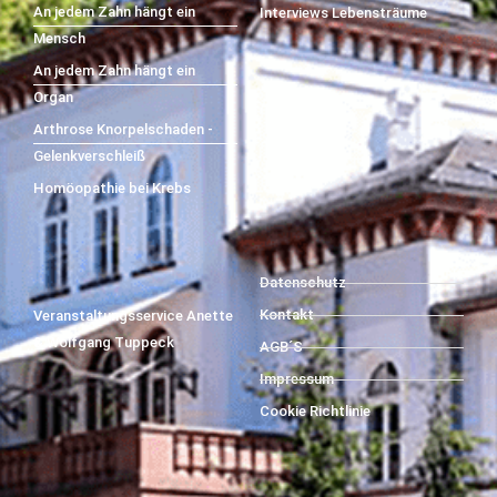
An jedem Zahn hängt ein
Interviews Lebensträume
Mensch
An jedem Zahn hängt ein
Organ
Arthrose Knorpelschaden -
Gelenkverschleiß
Homöopathie bei Krebs
Datenschutz
Kontakt
Veranstaltungsservice Anette
& Wolfgang Tuppeck
AGB´S
Impressum
Cookie Richtlinie