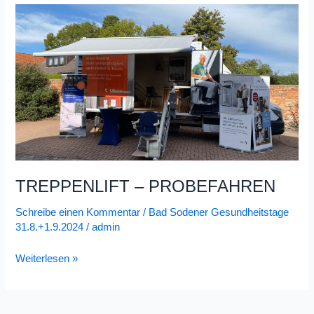
TREPPENLIFT
–
PROBEFAHREN
TREPPENLIFT – PROBEFAHREN
Schreibe einen Kommentar
/
Bad Sodener Gesundheitstage
31.8.+1.9.2024
/
admin
Weiterlesen »