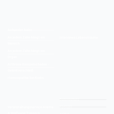
Schüssler Salze
An jedem Zahn hängt ein
Interviews Lebensträume
Mensch
An jedem Zahn hängt ein
Organ
Arthrose Knorpelschaden -
Gelenkverschleiß
Homöopathie bei Krebs
Datenschutz
Kontakt
Veranstaltungsservice Anette
& Wolfgang Tuppeck