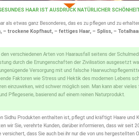
GESUNDES HAAR IST AUSDRUCK NATÜRLICHER SCHÖNHEIT
r als etwas ganz Besonderes, das es zu pflegen und zu erhalten 
 – trockene Kopfhaut, – fettiges Haar, – Spliss, – Totalhaa
i den verschiedenen Arten von Haarausfall seitens der Schulmedi
stung durch die Errungenschaften der Zivilisation ausgesetzt wa
ungenügende Versorgung mit und falsche Haarwuchspflegemittel
irkende Faktoren wie Stress und Hektik des modernen Lebens 
ren einzuwirken, wird schwer möglich sein. Man kann aber vieles
und Pflegeserie, basierend auf einem reinen Naturprodukt.
n Sidhu Produkten enthalten ist, pflegt und kräftigt Haare und K
wir Sie, verehrte Kunden, darüber informieren, dass wir seit 2
 versichert, dass Sie auch bei ihr nur die von uns hergestellten 