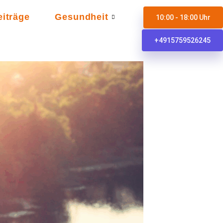
eiträge
Gesundheit
10:00 - 18:00 Uhr
+4915759526245