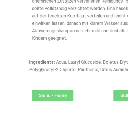
chemischen Zusätzen versehenen Reinigungs- b
sollte vollständig verzichtet werden. Eine ha
auf der feuchten Kopfhaut verteilen und leicht 
einwirken lassen, danach mit klarem Wasser au
Aktivierungsshampoo ist sehr mild und deshalb 
Kindern geeignet.
Ingredients:
Aqua, Lauryl Glucoside, Boletus Er
Polyglyceryl-2 Caprate, Panthenol, Citrus Auran
Sidhu / Home
Sid