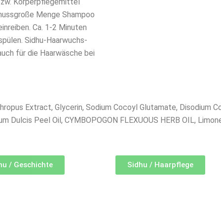
zw. Körperpflegemittel
selnussgroße Menge Shampoo
einreiben. Ca. 1-2 Minuten
sspülen. Sidhu-Haarwuchs-
auch für die Haarwäsche bei
ythropus Extract, Glycerin, Sodium Cocoyl Glutamate, Disodium C
tium Dulcis Peel Oil, CYMBOPOGON FLEXUOUS HERB OIL, Limonene, 
hu / Geschichte
Sidhu / Haarpflege