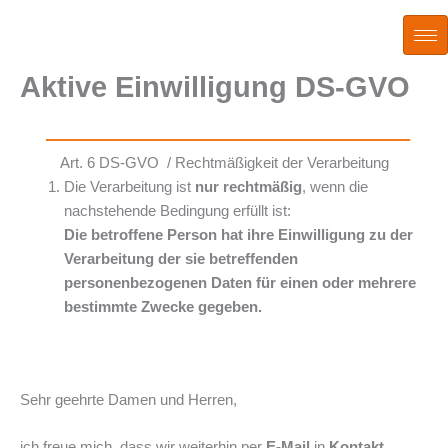
Zum
Inhalt
springen
Aktive Einwilligung DS-GVO
Art. 6 DS-GVO / Rechtmäßigkeit der Verarbeitung
Die Verarbeitung ist
nur rechtmäßig
, wenn die
nachstehende Bedingung erfüllt ist:
Die betroffene Person hat ihre Einwilligung zu der
Verarbeitung der sie betreffenden
personenbezogenen Daten für einen oder mehrere
bestimmte Zwecke gegeben.
Sehr geehrte Damen und Herren,
ich freue mich, dass wir weiterhin per
E-Mail
in
Kontakt