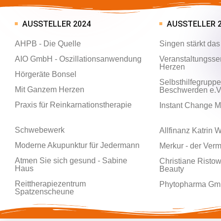
AUSSTELLER 2024
AUSSTELLER 
AHPB - Die Quelle
Singen stärkt da
AIO GmbH - Oszillationsanwendung
Veranstaltungsse
Herzen
Hörgeräte Bonsel
Selbsthilfegruppe
Mit Ganzem Herzen
Beschwerden e.V
Praxis für Reinkarnationstherapie
Instant Change 
Schwebewerk
Allfinanz Katrin
Moderne Akupunktur für Jedermann
Merkur - der Vermi
Atmen Sie sich gesund - Sabine
Christiane Ristow
Haus
Beauty
Reittherapiezentrum
Phytopharma Gmb
Spatzenscheune