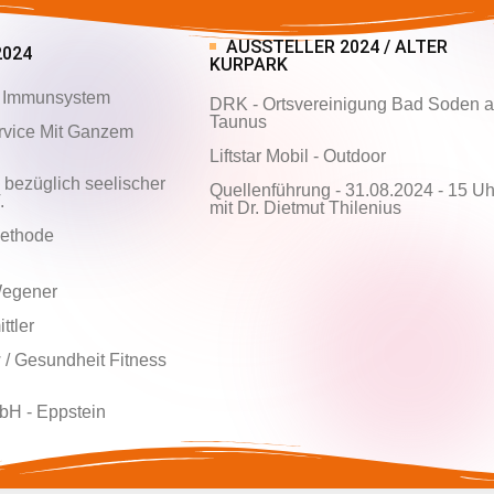
AUSSTELLER 2024 / ALTER
2024
KURPARK
s Immunsystem
DRK - Ortsvereinigung Bad Soden 
Taunus
rvice Mit Ganzem
Liftstar Mobil - Outdoor
 bezüglich seelischer
Quellenführung - 31.08.2024 - 15 Uh
.
mit Dr. Dietmut Thilenius
Methode
 Wegener
ttler
 / Gesundheit Fitness
H - Eppstein