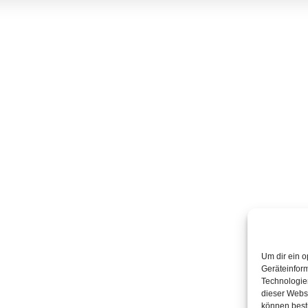
Um dir ein o
Geräteinfor
Technologien
dieser Websi
können best